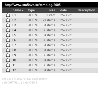
http://www.sm5nvc.se/templog/
2005
name
type
size
date
description
01
<DIR>
1 item
25-08-21
02
<DIR>
27 items
25-08-21
03
<DIR>
31 items
25-08-21
04
<DIR>
30 items
25-08-21
05
<DIR>
31 items
25-08-21
06
<DIR>
30 items
25-08-21
07
<DIR>
31 items
25-08-21
08
<DIR>
31 items
25-08-21
09
<DIR>
30 items
25-08-21
10
<DIR>
31 items
25-08-21
11
<DIR>
30 items
25-08-21
12
<DIR>
31 items
25-08-21
snif 1.5.2 © 2003-04 Kai Blankenhorn
valid XHTML 1.1
valid CSS 2